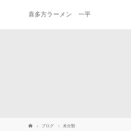
喜多方ラーメン 一平
ブログ
未分類